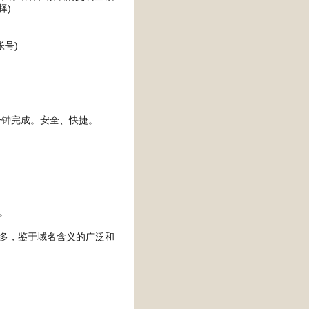
择)
号)
分钟完成。安全、快捷。
。
太多，鉴于域名含义的广泛和