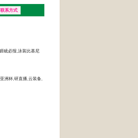
联系方式
,睚眦必报,泳装比基尼
亚洲杯,研直播,云装备,