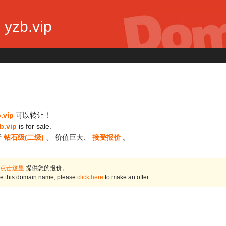
yzb.vip
.vip
可以转让！
b.vip
is for sale.
于
钻石级(二级)
、 价值巨大、
接受报价
。
点击这里
提供您的报价。
ase this domain name, please
click here
to make an offer.