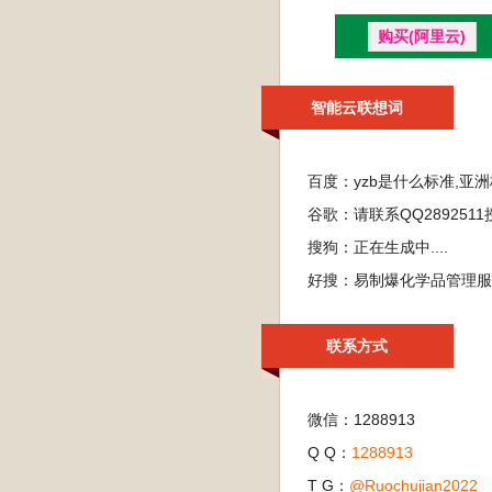
购买(阿里云)
智能云联想词
百度：
yzb是什么标准,亚
谷歌：
请联系QQ28925
搜狗：
正在生成中....
好搜：
易制爆化学品管理服务
联系方式
微信：1288913
Q Q：
1288913
T G：
@Ruochujian2022