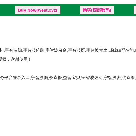
Buy Now(west.xyz)
购买(西部数码)
洲杯,宇智波鼬,宇智波佐助,宇智波泉奈,宇智波斑,宇智波带土,邮政编码查询
11授权，谢谢使用！
平台登录入口,宇智波鼬,夜直播,益智宝贝,宇智波佐助,宇智波斑,优直播,