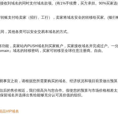
接收到域名的同时支付域名款项。(有1%手续费，买方承担。90%买家选
账支付给卖家（招行、工行），卖家将域名安全的转移给买家。(银行帐
同，其他各类可以安全交易本域名的方式。
商功能，卖家站内PUSH域名到买家账户，买家接收域名并完成过户。一
main』域名的转移密码，买家可转移至全球任意注册商。自由。
交易事宜之前，请根据您所需要购买的域名、经济状况和项目前景做出预算
评估后的售价相近，我们很高兴与您合作。假使您的预算与市场价格相差
保留域名并选择出售给能够充分认可其价值的组织。
精品VIP域名