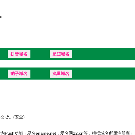
m
拼音域名
超短域名
豹子域名
流量域名
货。(安全)
ush功能（易名ename.net，爱名网22.cn等，根据域名所属注册